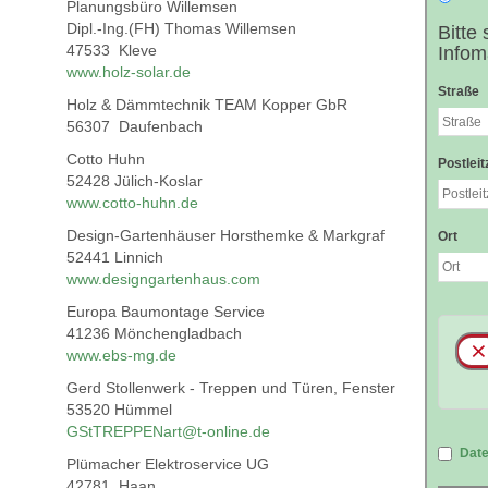
Planungsbüro Willemsen
Dipl.-Ing.(FH) Thomas Willemsen
47533 Kleve
www.holz-solar.de
Holz & Dämmtechnik TEAM Kopper GbR
56307 Daufenbach
Cotto Huhn
52428 Jülich-Koslar
www.cotto-huhn.de
Design-Gartenhäuser Horsthemke & Markgraf
52441 Linnich
www.designgartenhaus.com
Europa Baumontage Service
41236 Mönchengladbach
www.ebs-mg.de
Gerd Stollenwerk - Treppen und Türen, Fenster
53520 Hümmel
GStTREPPENart@t-online.de
Plümacher Elektroservice UG
42781 Haan