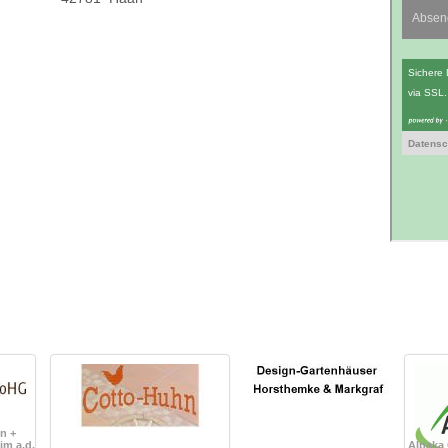
n +
im a.d.
Alpaka 