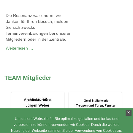
Die Resonanz war enorm, wir
danken für Ihren Besuch, melden
Sie sich zwecks
Terminvereinbarungen bei unseren
Mitgliedern oder in der Zentrale.
Weiterlesen …
TEAM Mitglieder
Ho
X
Um unsere Webseite für Sie optimal zu gestalten und fortlaufend
Architekturbüro Jürgen Weber -
Aachen
Gerd Stollenwerk - 53520 Hümmel
verbessern zu können, verwenden wir Cookies. Durch die weitere
Nutzung der Webseite stimmen Sie der Verwendung von Cookies zu.